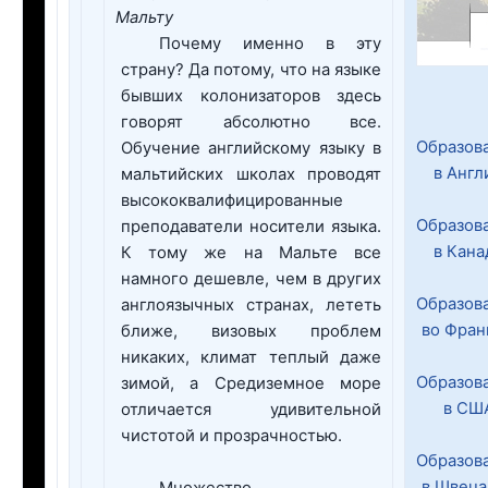
Мальту
Почему именно в эту
страну? Да потому, что на языке
бывших колонизаторов здесь
говорят абсолютно все.
Образов
Обучение английскому языку в
в Англ
мальтийских школах проводят
высококвалифицированные
Образов
преподаватели носители языка.
в Кана
К тому же на Мальте все
намного дешевле, чем в других
Образов
англоязычных странах, лететь
во Фран
ближе, визовых проблем
никаких, климат теплый даже
Образов
зимой, а Средиземное море
в СШ
отличается удивительной
чистотой и прозрачностью.
Образов
в Швеца