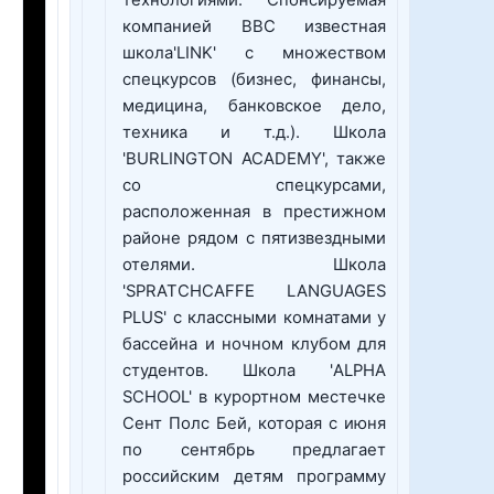
технологиями. Спонсируемая
компанией BBC известная
школа'LINK' с множеством
спецкурсов (бизнес, финансы,
медицина, банковское дело,
техника и т.д.). Школа
'BURLINGTON ACADEMY', также
со спецкурсами,
расположенная в престижном
районе рядом с пятизвездными
отелями. Школа
'SPRATCHCAFFE LANGUAGES
PLUS' с классными комнатами у
бассейна и ночном клубом для
студентов. Школа 'ALPHA
SCHOOL' в курортном местечке
Сент Полс Бей, которая с июня
по сентябрь предлагает
российским детям программу